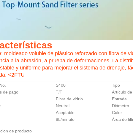
acterísticas
: moldeado voluble de plástico reforzado con fibra de vid
encia a la abrasión, a prueba de deformaciones. La distri
stable y uniforme para mejorar el sistema de drenaje, fác
ida: <2FTU
 No.
S400
Tipo
s de pago
T/T
Artículo de
Fibra de vidrio
Entrada
e
Neutral
Diámetro
Aceptable
Color
8L/minuto
Área de fil
cion de producto