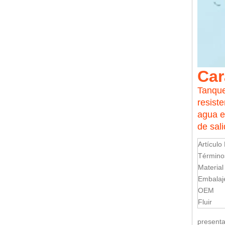
Car
Tanque
resist
agua e
de sal
Artículo
Término
Material
Embalaj
OEM
Fluir
presenta