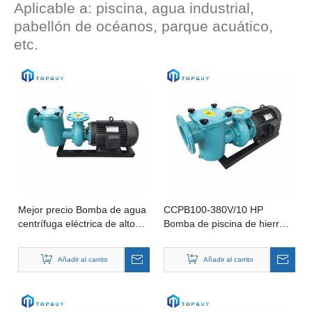
Aplicable a: piscina, agua industrial,
pabellón de océanos, parque acuático,
etc.
Mejor precio Bomba de agua
CCPB100-380V/10 HP
centrífuga eléctrica de alto
Bomba de piscina de hierro
flujo, limpia, 10HP, para
fundido Bomba de piscina de
bombas sumergibles para
agua industrial Bomba de
Añadir al carrito
Añadir al carrito
cascada, acuario,
piscina