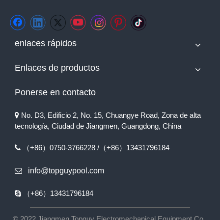
enlaces rápidos
Enlaces de productos
Ponerse en contacto
No. D3, Edificio 2, No. 15, Chuangye Road, Zona de alta

tecnología, Ciudad de Jiangmen, Guangdong, China
（+86）0750-3766228 /（+86）13431796184

info@topguypool.com

（+86）13431796184

© 2022 Jiangmen Topguy Electromechanical Equipment Co.,