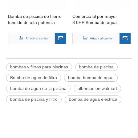
Bomba de piscina de hierro
Comercio al por mayor
fundido de alta potencia
3.0HP Bomba de agua
CCPB30-380V/3HP, bombas
Bomba de piscina de hierro
de agua de patente propia,
de alta presión de flujo con 1
Añadir al carrito
Añadir al carrito
velocidad de bombas de
año de garantía Bomba
piscina industriales
ecológica para natación en
hoteles
bombas y filtros para piscinas
bomba de piscina
Bomba de agua de filtro
bomba bomba de agua
bomba de agua de la piscina
albercas en walmart
bomba de piscina y filtro
Bomba de agua eléctrica