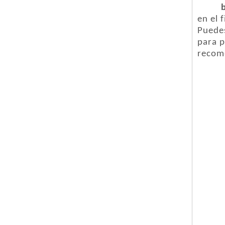
en el 
Puedes
para p
recome